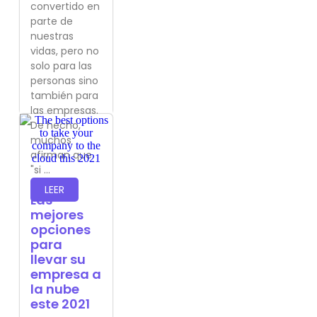
convertido en
parte de
nuestras
vidas, pero no
solo para las
personas sino
también para
las empresas.
De hecho,
muchos
afirman que
"si ...
LEER
Las
mejores
opciones
para
llevar su
empresa a
la nube
este 2021