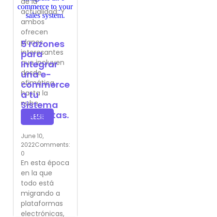
de la
actualidad; Y
ambos
ofrecen
planes
5 razones
interesantes
para
que incluyen
Integrar
desde
una e-
ofimática,
commerce
hasta la
a tu
nube...
Sistema
de Ventas.
LEER
June 10,
2022
Comments:
0
En esta época
en la que
todo está
migrando a
plataformas
electrónicas,