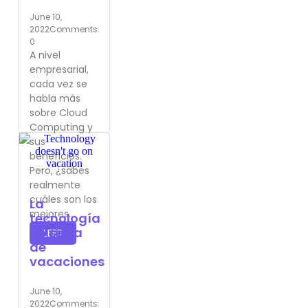
June 10,
2022
Comments:
0
A nivel
empresarial,
cada vez se
habla más
sobre Cloud
Computing y
sus
beneficios.
Pero, ¿sabes
realmente
cuáles son los
La
mejores...
tecnología
no se va
LEER
de
vacaciones
June 10,
2022
Comments: