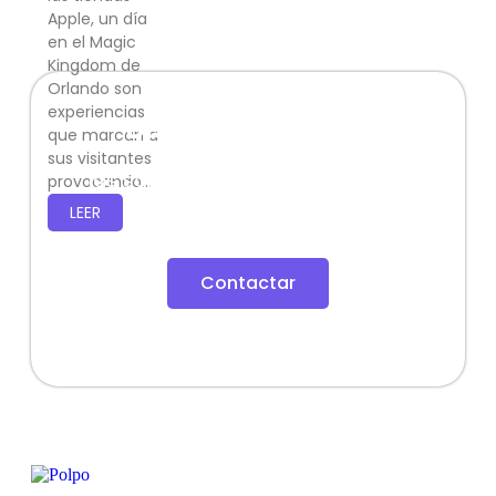
Apple, un día
en el Magic
Kingdom de
Orlando son
experiencias
Diseñemos juntos
que marcan a
sus visitantes
las soluciones tecnológicas que
provocando...
alcanzarán sus objetivos.
LEER
Contactar