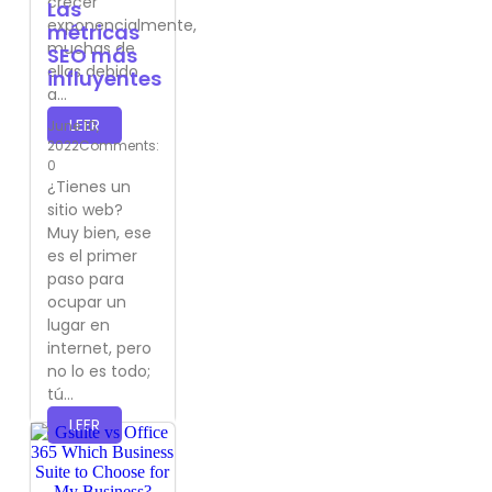
crecer
Las
exponencialmente,
métricas
muchas de
SEO más
ellas debido
influyentes
a...
LEER
June 10,
2022
Comments:
0
¿Tienes un
sitio web?
Muy bien, ese
es el primer
paso para
ocupar un
lugar en
internet, pero
no lo es todo;
tú...
LEER