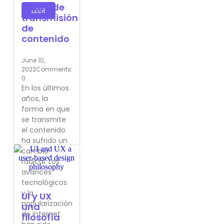
forma de
LEER
transmisión
de
contenido
June 10,
2022
Comments:
0
En los últimos
años, la
forma en que
se transmite
el contenido
ha sufrido un
cambio
radical. Los
avances
tecnológicos
y la
UI y UX
popularización
una
de internet
filosofía