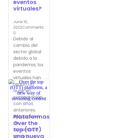
eventos
virtuales?
June 10,
2022
Comments:
0
Debido al
cambio del
sector global
debido a la
pandemia, los
eventos
virtuales han
tenido un
auge en
comparación
con años
anteriores.
Plataformas
Aplicaciones
Over the
de
top (OTT)
transmisión
una nueva
en vivo...