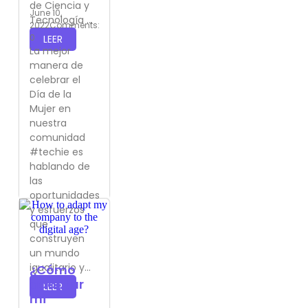
de Ciencia y
June 10,
Tecnología ...
2022
Comments:
0
LEER
La mejor
manera de
celebrar el
Día de la
Mujer en
nuestra
comunidad
#techie es
hablando de
las
oportunidades
y esfuerzos
que
construyen
un mundo
igualitario y...
¿Cómo
adaptar
LEER
mi