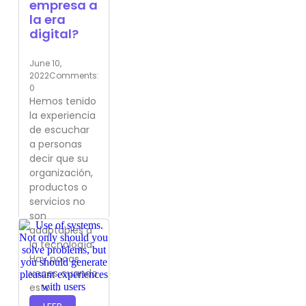
empresa a
la era
digital?
June 10,
2022
Comments:
0
Hemos tenido
la experiencia
de escuchar
a personas
decir que su
organización,
productos o
servicios no
son
adaptables a
la tecnología.
Hay pocas
veces cuando
esto ...