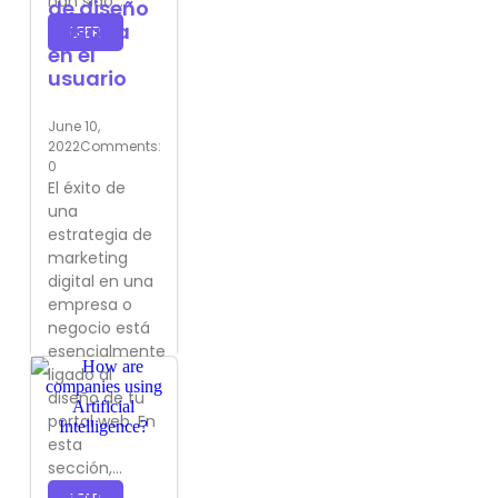
han sido...
de diseño
basada
LEER
en el
usuario
June 10,
2022
Comments:
0
El éxito de
una
estrategia de
marketing
digital en una
empresa o
negocio está
esencialmente
ligado al
diseño de tu
portal web. En
esta
sección,...
¿Cómo