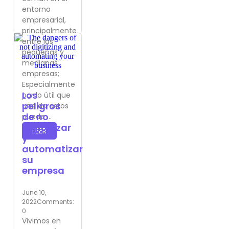
entorno
empresarial,
principalmente
entre las
pequeñas y
medianas
empresas;
Especialmente
Los
por lo útil que
peligros
uno de estos
de no
puede ...
digitalizar
LEER
y
automatizar
su
empresa
June 10,
2022
Comments:
0
Vivimos en