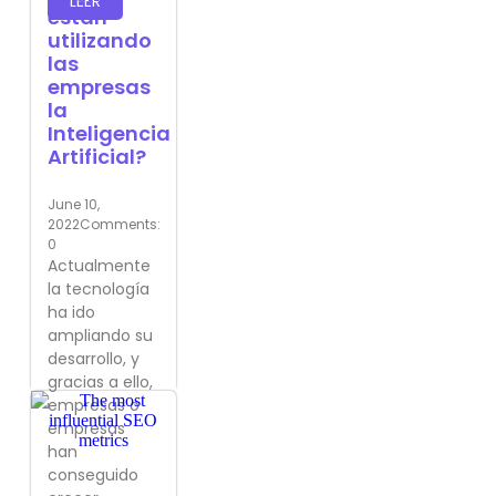
LEER
están
utilizando
las
empresas
la
Inteligencia
Artificial?
June 10,
2022
Comments:
0
Actualmente
la tecnología
ha ido
ampliando su
desarrollo, y
gracias a ello,
empresas o
empresas
han
conseguido