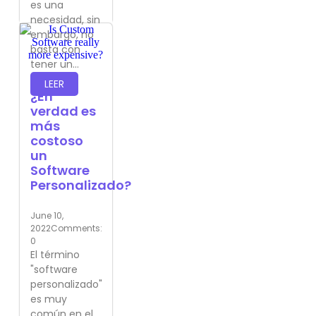
es una
necesidad, sin
embargo, no
basta con
tener un...
LEER
¿En
verdad es
más
costoso
un
Software
Personalizado?
June 10,
2022
Comments:
0
El término
"software
personalizado"
es muy
común en el