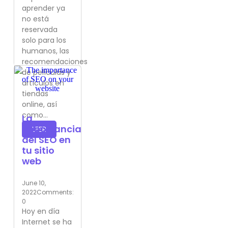
aprender ya
no está
reservada
solo para los
humanos, las
recomendaciones
de películas y
artículos en
tiendas
online, así
como...
La
importancia
LEER
del SEO en
tu sitio
web
June 10,
2022
Comments:
0
Hoy en día
Internet se ha