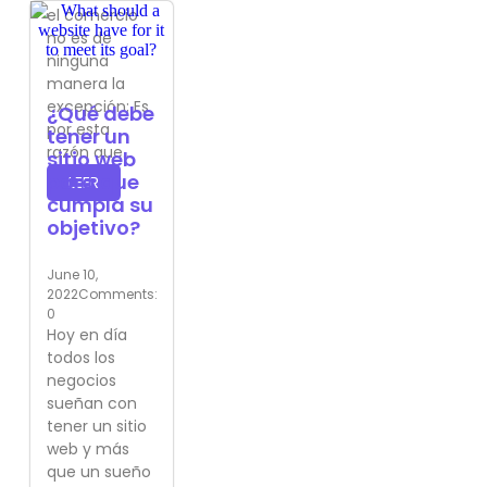
el comercio
no es de
ninguna
manera la
excepción; Es
¿Qué debe
por esta
tener un
razón que...
sitio web
para que
LEER
cumpla su
objetivo?
June 10,
2022
Comments:
0
Hoy en día
todos los
negocios
sueñan con
tener un sitio
web y más
que un sueño