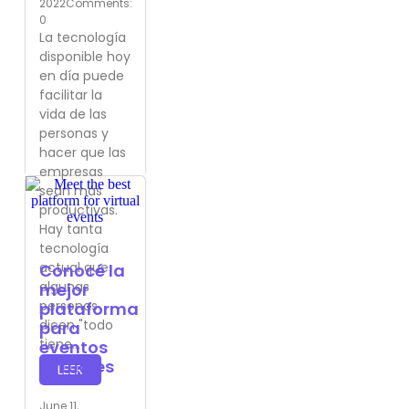
2022
Comments:
0
La tecnología
disponible hoy
en día puede
facilitar la
vida de las
personas y
hacer que las
empresas
sean más
productivas.
Hay tanta
tecnología
actual que
Conocé la
algunas
mejor
personas
plataforma
dicen "todo
para
tiene...
eventos
virtuales
LEER
June 11,