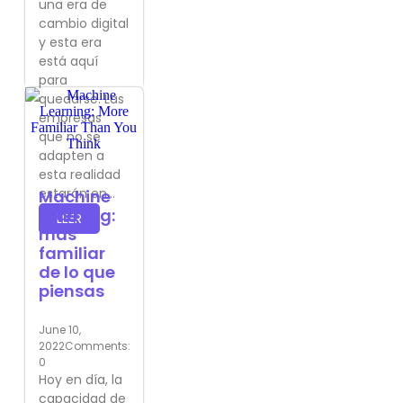
una era de
cambio digital
y esta era
está aquí
para
quedarse. Las
empresas
que no se
adapten a
esta realidad
estarán en...
Machine
Learning:
LEER
más
familiar
de lo que
piensas
June 10,
2022
Comments:
0
Hoy en día, la
capacidad de